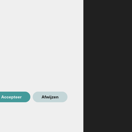
meestverkochte kleuren: de basiskleuren. Je ziet
a fijn gladder dan een standaardafwerking, de kleur
Accepteer
Afwijzen
 kunnen afwijken van de kleuren op het
siskleuren aan of kom langs in onze
toonkamer
,