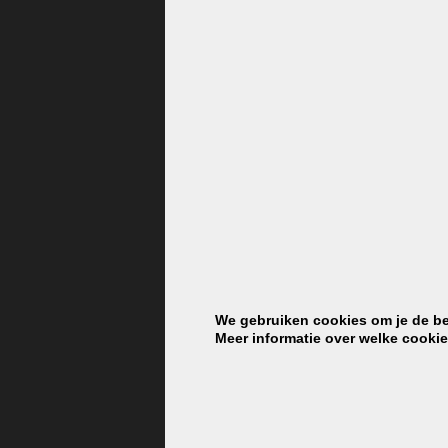
VERBAU-betonstuc maken we op kleur met voornamelijk minerale pigmen
verschil tussen een standaard afwerking (grof+fijn) en een afwerking met
wordt er ook lichter van én de extra fijn benadrukt de tekening in het b
We gebruiken cookies om je de bes
Meer informatie over welke cooki
Kleurbeleving wordt altijd beïnvloed door afwerking, grootte van het o
beeldscherm, ons advies is de kleur altijd te bepalen aan de hand van 
daar kunnen we je nog veel meer kleuren laten zien.