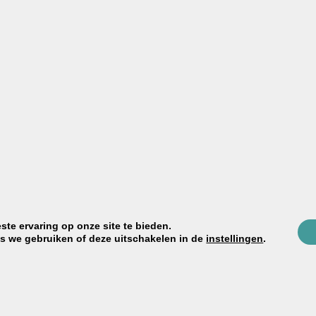
ten. Daarmee kunnen we bijna alle kleuren mengen. Hier zie je onze 
 extra fijn (grof+fijn+extra fijn). Niet alleen is een afwerking met extr
etonstuc extra.
te ervaring op onze site te bieden.
es we gebruiken of deze uitschakelen in de
instellingen
.
ppervlak, lichtbronnen en kleurgebruik in de directe omgeving. Kleuren
een materiaalstaal. Vraag voor inspiratie ons gratis
stalensetje
in de ba