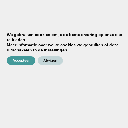
Stel mijn boodschappenlijst samen
Plan een gratis adviesgesprek
We gebruiken cookies om je de beste ervaring op onze site
te bieden.
Meer informatie over welke cookies we gebruiken of deze
uitschakelen in de
instellingen
.
Accepteer
Afwijzen
Ervaringen met beton-ciré.
Dit zeggen klanten over VERBAU-
betonstuc: