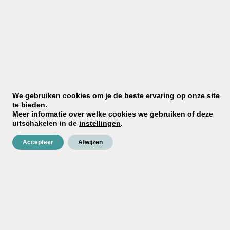
Grof
Fijn
KIES JE KLEUR
We gebruiken cookies om je de beste ervaring op onze site
te bieden.
Meer informatie over welke cookies we gebruiken of deze
uitschakelen in de
instellingen
.
Toevoegen aan winkelwagen
Accepteer
Afwijzen
✓
100% waterproof garantie
Als enige in Nederland en
België
✓
Snel in huis
Vóór 11.00 uur besteld (ma–do), vaak
vandaag verzonden
✓
Zelf aan te brengen
Met onze stap-voor-stap
begeleiding