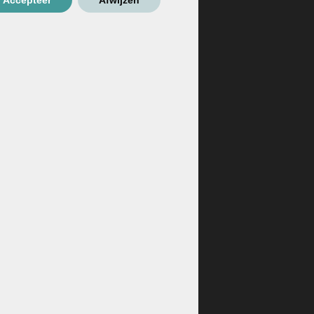
Accepteer
Afwijzen
ouw project en ondergrond.
oonlijk advies als je vastloopt.
lgende werkdag verzonden.
wen
del of vage beloftes.
ebt om zelf aan de slag te gaan met betonstuc. Of je
euken – wij denken met je mee.