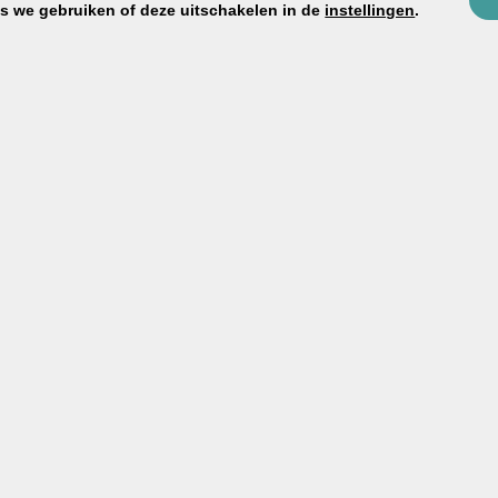
es we gebruiken of deze uitschakelen in de
instellingen
.
Op maat voor jouw klus
Alles wat je nodig hebt, afgestemd op j
Heldere instructies en support
Heldere handleidingen, workshops én pers
Snelle levering uit eigen voorraad
Op werkdagen voor 14.00 besteld = vo
Sinds 1996: vakkennis & vertrou
Je koopt bij de makers – geen tussenhan
Bij VERBAU vind je alles wat je nodig h
nu werkt aan een badkamer, vloer of k