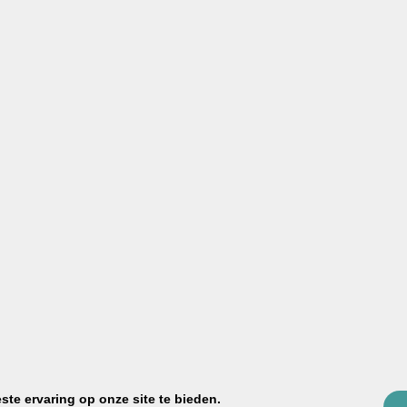
Daarom kie
VERBAU-bet
Sinds 1996 helpen we doe-het-zelve
topkwaliteit producten en snelle serv
100% waterproof
Voor een badkamer die écht water
Kant-en-klaar
En op kleur gemengd. Geen gedoe:
te ervaring op onze site te bieden.