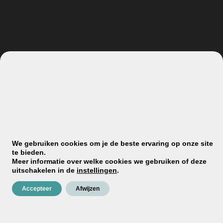
Ready, steady: VERBAU-betonstuc
In een paar minuten aan de slag met je eigen betonstucproject?
Check even deze video en je kunt aan het werk!
lees verder
We gebruiken cookies om je de beste ervaring op onze site
te bieden.
Meer informatie over welke cookies we gebruiken of deze
uitschakelen in de
instellingen
.
Accepteer
Afwijzen