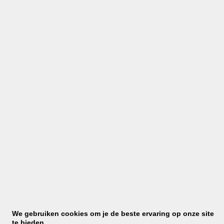
situatie. Heb je meer dan 3 bestanden? Mail deze
dan naar
offerte@verbau.nl
Bestand
Max. bestandsgrootte: 512 MB.
Bestand
Max. bestandsgrootte: 512 MB.
Bestand
Max. bestandsgrootte: 512 MB.
Welk materiaal heeft de ondergrond waarop het
stucwerk moet worden aangebracht?
We gebruiken cookies om je de beste ervaring op onze site
te bieden.