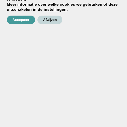
Meer informatie over welke cookies we gebruiken of deze
uitschakelen in de
instellingen
.
Accepteer
Afwijzen
Wil je dat VERBAU het egaliseren van de
ondergrond meeneemt in de offerte?
Woonvloer
Is er vloerverwarming?