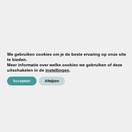
Toevoegen aan winkelwagen
✓
100% waterproof garantie
Als enige in Nederland en
België
✓
Snel in huis
Vóór 11.00 uur besteld (ma–do), vaak
vandaag verzonden
✓
Zelf aan te brengen
Met onze stap-voor-stap
We gebruiken cookies om je de beste ervaring op onze site
te bieden.
begeleiding
Meer informatie over welke cookies we gebruiken of deze
✓
Persoonlijk advies
Bel, mail of kom langs, ook tijdens
uitschakelen in de
instellingen
.
je project
Accepteer
Afwijzen
Toevoegen aan verlanglijst