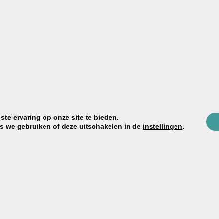
OORDELINGEN (0)
VERZENDING & BETALEN
te ervaring op onze site te bieden.
es we gebruiken of deze uitschakelen in de
instellingen
.
*
erd met