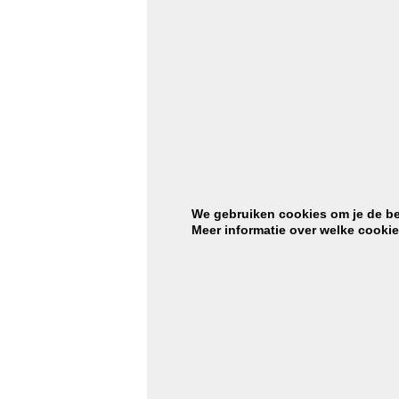
BE
Beoordelingen
0 reviews
0
Er zijn nog geen beoordelingen.
0
0
0
We gebruiken cookies om je de bes
Meer informatie over welke cooki
0
Wees de eerste om “F301 Mosgrijs VERBAU” te beoordelen
Je e-mailadres wordt niet gepubliceerd.
Vereiste velden zijn gemarke
Je waardering
*
Je beoordeling