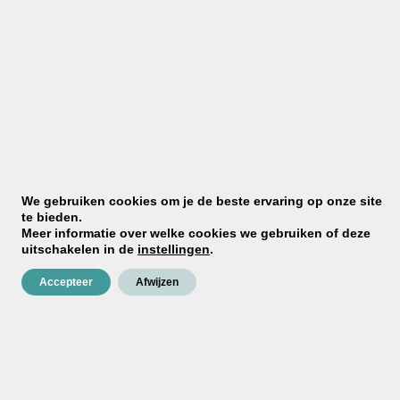
✓
Zelf aan te brengen
Met onze stap-voor-stap
begeleiding
✓
Persoonlijk advies
Bel, mail of kom langs, ook tijdens
je project
Toevoegen aan verlanglijst
We gebruiken cookies om je de beste ervaring op onze site
te bieden.
Meer informatie over welke cookies we gebruiken of deze
uitschakelen in de
instellingen
.
Accepteer
Afwijzen
CONTACT