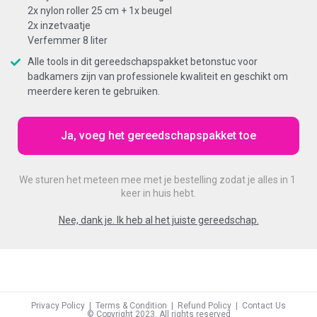
2x nylon roller 25 cm + 1x beugel
2x inzetvaatje
Verfemmer 8 liter
Alle tools in dit gereedschapspakket betonstuc voor
badkamers zijn van professionele kwaliteit en geschikt om
meerdere keren te gebruiken.
Ja, voeg het gereedschapspakket toe
We sturen het meteen mee met je bestelling zodat je alles in 1 
keer in huis hebt.
Nee, dank je. Ik heb al het juiste gereedschap.
Privacy Policy
  |  
Terms & Condition
  |  
Refund Policy
  |  
Contact Us
© Copyright 2023. All rights reserved